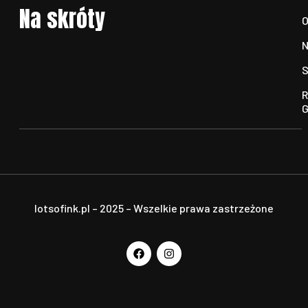
Na skróty
O
N
S
R
G
lotsofink.pl – 2025 – Wszelkie prawa zastrzeżone