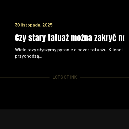
30 listopada, 2025
ować się do sesji tatuażu?
Czy stary tatuaż można zakryć now
Wiele razy słyszymy pytanie o cover tatuażu. Klienci
przychodzą...
LOTS OF INK