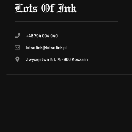
+48 794 094 940
lotsofink@lotsofink.pl
Zwycięstwa 151, 75-900 Koszalin