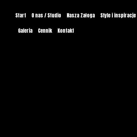
Start
O nas / Studio
Nasza Załoga
Style i inspiracje
Galeria
Cennik
Kontakt