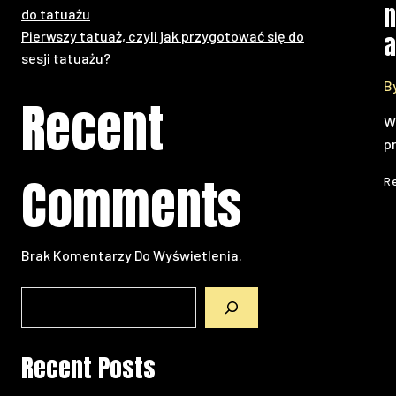
n
do tatuażu
a
Pierwszy tatuaż, czyli jak przygotować się do
sesji tatuażu?
B
Recent
W
p
Comments
R
Brak Komentarzy Do Wyświetlenia.
Recent Posts