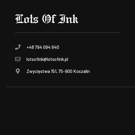
+48 794 094 940
lotsofink@lotsofink.pl
Zwycięstwa 151, 75-900 Koszalin