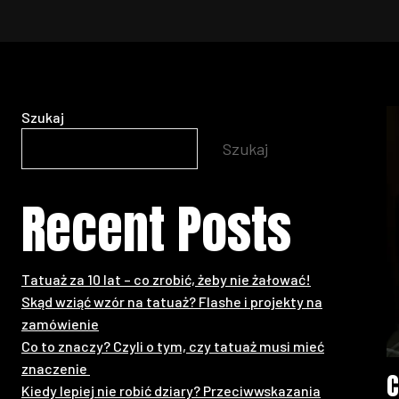
Szukaj
Szukaj
Recent Posts
Tatuaż za 10 lat – co zrobić, żeby nie żałować!
Skąd wziąć wzór na tatuaż? Flashe i projekty na
zamówienie
Co to znaczy? Czyli o tym, czy tatuaż musi mieć
znaczenie
C
Kiedy lepiej nie robić dziary? Przeciwwskazania