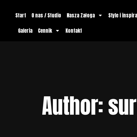
Start
O nas / Studio
Nasza Załoga
Style i inspir
Galeria
Cennik
Kontakt
Author: s