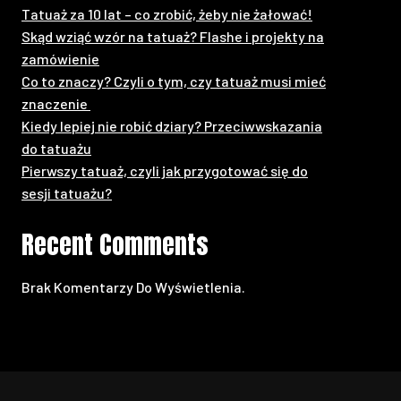
Tatuaż za 10 lat – co zrobić, żeby nie żałować!
Skąd wziąć wzór na tatuaż? Flashe i projekty na
zamówienie
Co to znaczy? Czyli o tym, czy tatuaż musi mieć
znaczenie
Kiedy lepiej nie robić dziary? Przeciwwskazania
do tatuażu
Pierwszy tatuaż, czyli jak przygotować się do
sesji tatuażu?
Recent Comments
Brak Komentarzy Do Wyświetlenia.