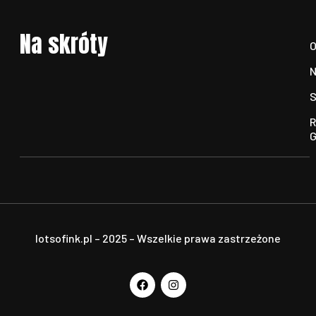
Na skróty
O
N
S
R
G
lotsofink.pl – 2025 – Wszelkie prawa zastrzeżone