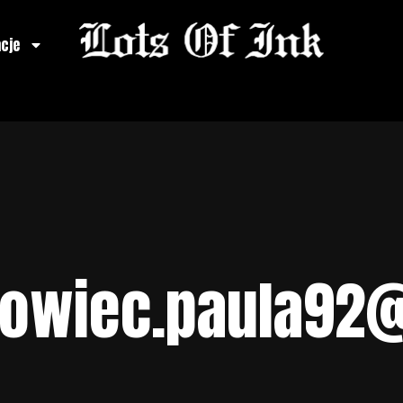
acje
urowiec.paula92